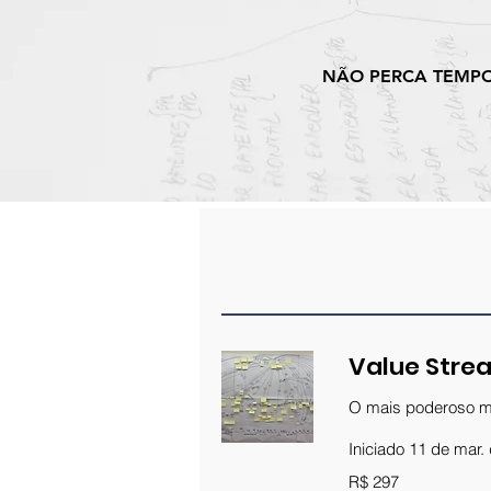
NÃO PERCA TEMPO
Value Stre
O mais poderoso mé
Iniciado 11 de mar.
297
R$ 297
Reais