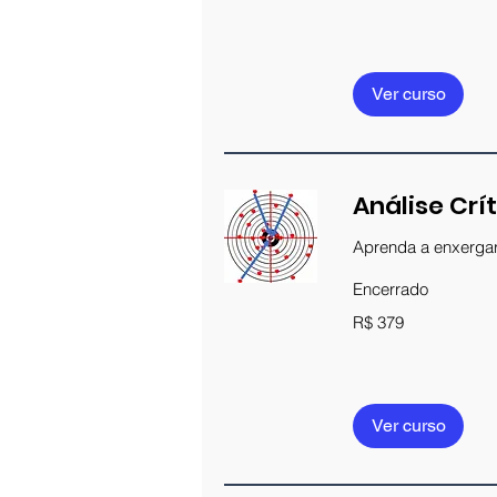
brasileiros
Cadastre seu ema
Ver curso
Análise Crí
Aprenda a enxergar
Encerrado
379
R$ 379
Reais
brasileiros
Ver curso