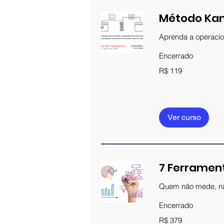
Método Kan
Aprenda a operacion
Encerrado
119
R$ 119
Reais
brasileiros
Ver curso
7 Ferramen
Quem não mede, nã
Encerrado
379
R$ 379
Reais