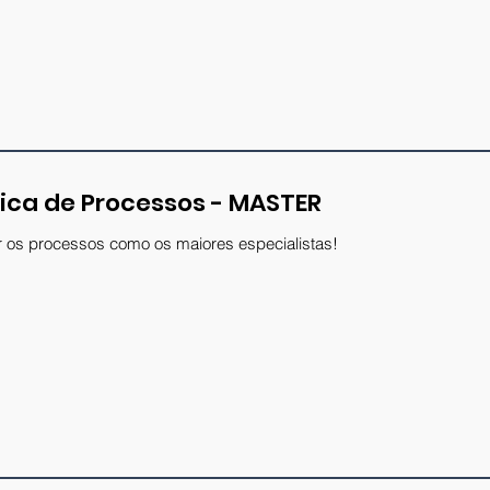
il abaixo para receber as novidades e garantir
tica de Processos - MASTER
 os processos como os maiores especialistas!