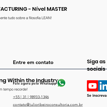
ACTURING - Nível MASTER
nte tudo sobre a filosofia LEAN!
Siga as
Entre em contato
sociais
ing Within the Industry
Fale agora pelo Whatsapp
em tempo recorde!
Se inscrev
+55 | 31 | 98933-1346
contato@julioribeiroconsultoria.com.br