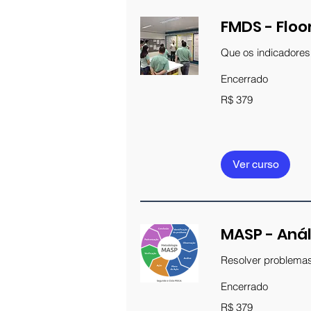
FMDS - Flo
Que os indicadores
Encerrado
379
R$ 379
Reais
brasileiros
Ver curso
MASP - Anál
Resolver problemas
Encerrado
379
R$ 379
Reais