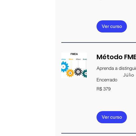
brasileiros
Ver curso
Método FM
Aprenda a distingui
Júlio
Encerrado
379
R$ 379
Reais
brasileiros
Ver curso