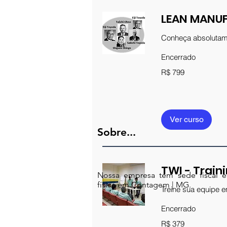
LEAN MANUF
Conheça absolutame
Encerrado
799
R$ 799
Reais
brasileiros
Ver curso
Sobre...
TWI - Train
Nossa empresa tem sede fiscal e
física em Contagem | MG.
Treine sua equipe 
Encerrado
379
R$ 379
Reais