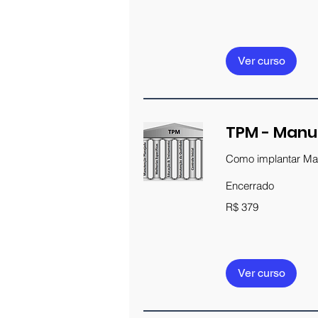
brasileiros
Ver curso
TPM - Man
Como implantar Ma
Encerrado
379
R$ 379
Reais
brasileiros
Ver curso