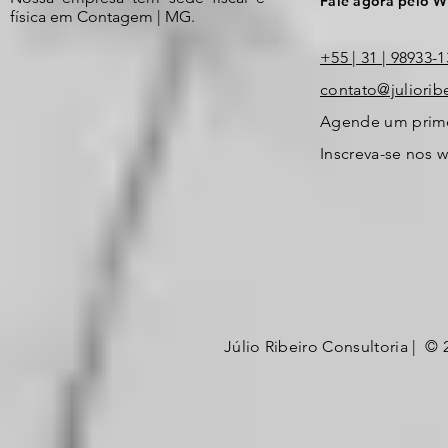
Fale agora pelo 
física em Contagem | MG.
+55 | 31 | 98933-
contato@juliorib
Agende um primei
Inscreva-se nos 
Júlio Ribeiro Consultoria | © 