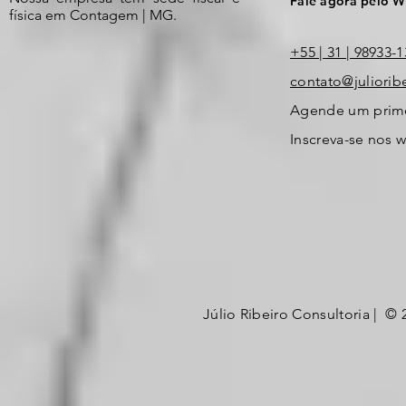
Fale agora pelo 
física em Contagem | MG.
+55 | 31 | 98933-
contato@juliorib
Agende um primei
Inscreva-se nos 
Júlio Ribeiro Consultoria | © 