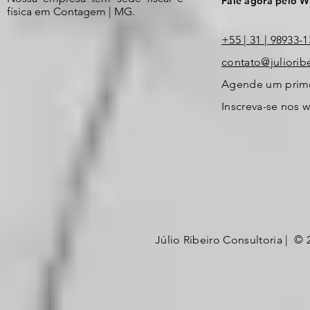
Fale agora pelo 
física em Contagem | MG.
+55 | 31 | 98933-
contato@juliorib
Agende um primei
Inscreva-se nos 
Júlio Ribeiro Consultoria | © 