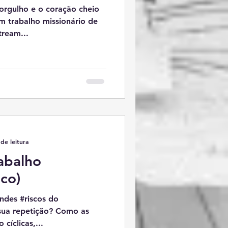
orgulho e o coração cheio
um trabalho missionário de
tream...
de leitura
abalho
ico)
ndes #riscos do
sua repetição? Como as
cíclicas,...