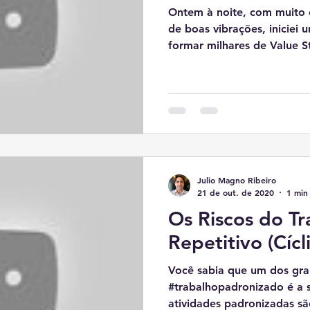
Ontem à noite, com muito 
de boas vibrações, iniciei 
formar milhares de Value S
Julio Magno Ribeiro
21 de out. de 2020
1 min 
Os Riscos do Tr
Repetitivo (Cícl
Você sabia que um dos gra
#trabalhopadronizado é a 
atividades padronizadas são 