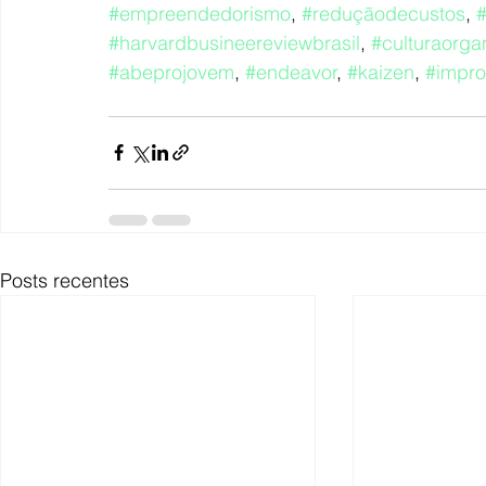
#empreendedorismo
, 
#reduçãodecustos
, 
#
#harvardbusineereviewbrasil
, 
#culturaorga
#abeprojovem
, 
#endeavor
, 
#kaizen
, 
#impro
Posts recentes