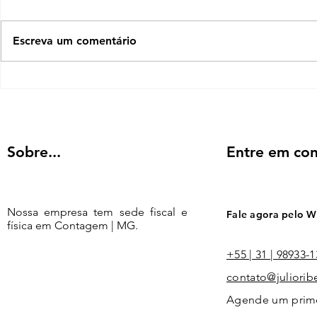
VALUE STREAM MAPPING NA
PRÁTICA!" AGORA 100%
Escreva um comentário
ONLINE! É isso mesmo!!! Agora
o curso "O MAPA DO SUCESSO:
Lançamen
VALUE...
Programa 
o Sucesso
Sobre...
Entre em con
Nossa empresa tem sede fiscal e
Fale agora pelo 
física em Contagem | MG.
+55 | 31 | 98933-
contato@juliorib
Agende um primei