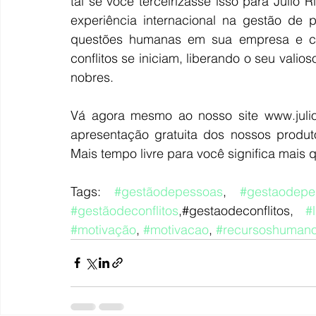
tal se você terceirizasse isso para Julio 
experiência internacional na gestão de
questões humanas em sua empresa e co
conflitos se iniciam, liberando o seu vali
nobres. 
Vá agora mesmo ao nosso site www.julior
apresentação gratuita dos nossos produt
Mais tempo livre para você significa mais 
Tags: 
#gestãodepessoas
, 
#gestaodepe
#gestãodeconflitos
,#gestaodeconflitos, 
#
#motivação
, 
#motivacao
, 
#recursoshuman